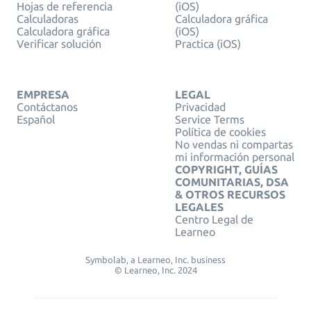
Hojas de referencia
(iOS)
Calculadoras
Calculadora gráfica
Calculadora gráfica
(iOS)
Verificar solución
Practica (iOS)
EMPRESA
LEGAL
Contáctanos
Privacidad
Español
Service Terms
Política de cookies
No vendas ni compartas
mi información personal
COPYRIGHT, GUÍAS
COMUNITARIAS, DSA
& OTROS RECURSOS
LEGALES
Centro Legal de
Learneo
Symbolab, a Learneo, Inc. business
© Learneo, Inc. 2024