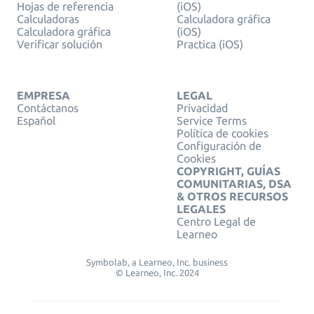
Hojas de referencia
(iOS)
Calculadoras
Calculadora gráfica
Calculadora gráfica
(iOS)
Verificar solución
Practica (iOS)
EMPRESA
LEGAL
Contáctanos
Privacidad
Español
Service Terms
Política de cookies
Configuración de
Cookies
COPYRIGHT, GUÍAS
COMUNITARIAS, DSA
& OTROS RECURSOS
LEGALES
Centro Legal de
Learneo
Symbolab, a Learneo, Inc. business
© Learneo, Inc. 2024