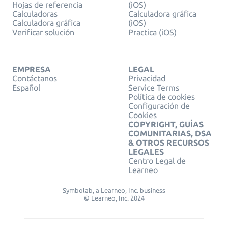
Hojas de referencia
(iOS)
Calculadoras
Calculadora gráfica
Calculadora gráfica
(iOS)
Verificar solución
Practica (iOS)
EMPRESA
LEGAL
Contáctanos
Privacidad
Español
Service Terms
Política de cookies
Configuración de
Cookies
COPYRIGHT, GUÍAS
COMUNITARIAS, DSA
& OTROS RECURSOS
LEGALES
Centro Legal de
Learneo
Symbolab, a Learneo, Inc. business
© Learneo, Inc. 2024