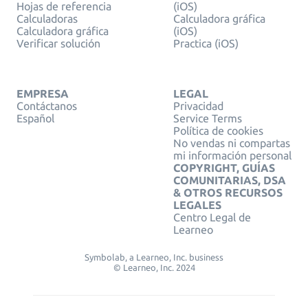
Hojas de referencia
(iOS)
Calculadoras
Calculadora gráfica
Calculadora gráfica
(iOS)
Verificar solución
Practica (iOS)
EMPRESA
LEGAL
Contáctanos
Privacidad
Español
Service Terms
Política de cookies
No vendas ni compartas
mi información personal
COPYRIGHT, GUÍAS
COMUNITARIAS, DSA
& OTROS RECURSOS
LEGALES
Centro Legal de
Learneo
Symbolab, a Learneo, Inc. business
© Learneo, Inc. 2024