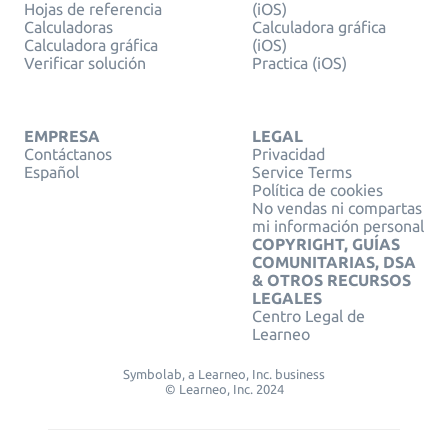
Hojas de referencia
(iOS)
Calculadoras
Calculadora gráfica
Calculadora gráfica
(iOS)
Verificar solución
Practica (iOS)
EMPRESA
LEGAL
Contáctanos
Privacidad
Español
Service Terms
Política de cookies
No vendas ni compartas
mi información personal
COPYRIGHT, GUÍAS
COMUNITARIAS, DSA
& OTROS RECURSOS
LEGALES
Centro Legal de
Learneo
Symbolab, a Learneo, Inc. business
© Learneo, Inc. 2024