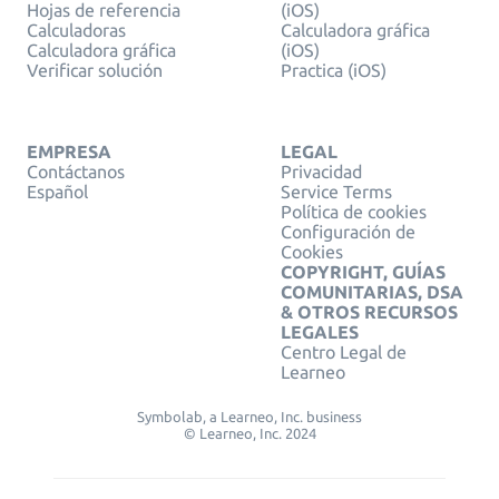
Hojas de referencia
(iOS)
Calculadoras
Calculadora gráfica
Calculadora gráfica
(iOS)
Verificar solución
Practica (iOS)
EMPRESA
LEGAL
Contáctanos
Privacidad
Español
Service Terms
Política de cookies
Configuración de
Cookies
COPYRIGHT, GUÍAS
COMUNITARIAS, DSA
& OTROS RECURSOS
LEGALES
Centro Legal de
Learneo
Symbolab, a Learneo, Inc. business
© Learneo, Inc. 2024