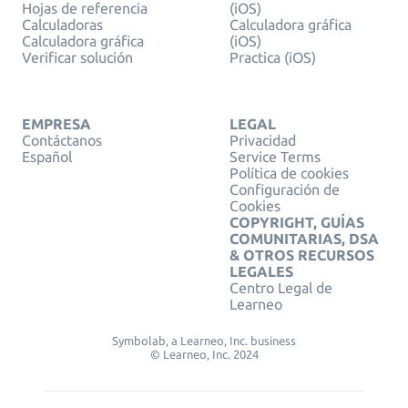
Hojas de referencia
(iOS)
Calculadoras
Calculadora gráfica
Calculadora gráfica
(iOS)
Verificar solución
Practica (iOS)
EMPRESA
LEGAL
Contáctanos
Privacidad
Español
Service Terms
Política de cookies
Configuración de
Cookies
COPYRIGHT, GUÍAS
COMUNITARIAS, DSA
& OTROS RECURSOS
LEGALES
Centro Legal de
Learneo
Symbolab, a Learneo, Inc. business
© Learneo, Inc. 2024