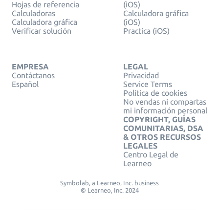
Hojas de referencia
(iOS)
Calculadoras
Calculadora gráfica
Calculadora gráfica
(iOS)
Verificar solución
Practica (iOS)
EMPRESA
LEGAL
Contáctanos
Privacidad
Español
Service Terms
Política de cookies
No vendas ni compartas
mi información personal
COPYRIGHT, GUÍAS
COMUNITARIAS, DSA
& OTROS RECURSOS
LEGALES
Centro Legal de
Learneo
Symbolab, a Learneo, Inc. business
© Learneo, Inc. 2024