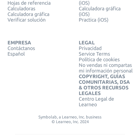
Hojas de referencia
(iOS)
Calculadoras
Calculadora gráfica
Calculadora gráfica
(iOS)
Verificar solución
Practica (iOS)
EMPRESA
LEGAL
Contáctanos
Privacidad
Español
Service Terms
Política de cookies
No vendas ni compartas
mi información personal
COPYRIGHT, GUÍAS
COMUNITARIAS, DSA
& OTROS RECURSOS
LEGALES
Centro Legal de
Learneo
Symbolab, a Learneo, Inc. business
© Learneo, Inc. 2024