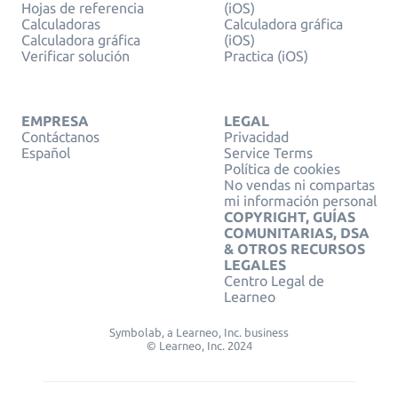
Hojas de referencia
(iOS)
Calculadoras
Calculadora gráfica
Calculadora gráfica
(iOS)
Verificar solución
Practica (iOS)
EMPRESA
LEGAL
Contáctanos
Privacidad
Español
Service Terms
Política de cookies
No vendas ni compartas
mi información personal
COPYRIGHT, GUÍAS
COMUNITARIAS, DSA
& OTROS RECURSOS
LEGALES
Centro Legal de
Learneo
Symbolab, a Learneo, Inc. business
© Learneo, Inc. 2024