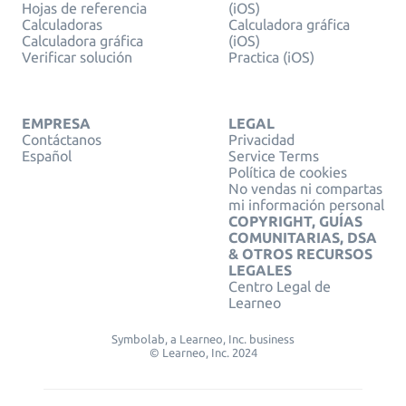
Hojas de referencia
(iOS)
Calculadoras
Calculadora gráfica
Calculadora gráfica
(iOS)
Verificar solución
Practica (iOS)
EMPRESA
LEGAL
Contáctanos
Privacidad
Español
Service Terms
Política de cookies
No vendas ni compartas
mi información personal
COPYRIGHT, GUÍAS
COMUNITARIAS, DSA
& OTROS RECURSOS
LEGALES
Centro Legal de
Learneo
Symbolab, a Learneo, Inc. business
© Learneo, Inc. 2024