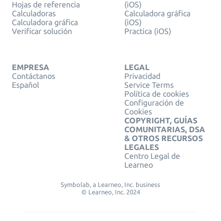
Hojas de referencia
(iOS)
Calculadoras
Calculadora gráfica
Calculadora gráfica
(iOS)
Verificar solución
Practica (iOS)
EMPRESA
LEGAL
Contáctanos
Privacidad
Español
Service Terms
Política de cookies
Configuración de
Cookies
COPYRIGHT, GUÍAS
COMUNITARIAS, DSA
& OTROS RECURSOS
LEGALES
Centro Legal de
Learneo
Symbolab, a Learneo, Inc. business
© Learneo, Inc. 2024