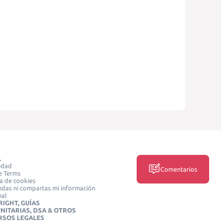
L
idad
Comentarios
e Terms
ca de cookies
das ni compartas mi información
nal
IGHT, GUÍAS
NITARIAS, DSA & OTROS
RSOS LEGALES