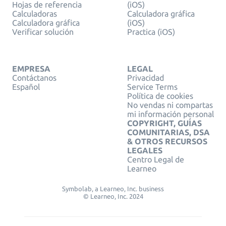
Hojas de referencia
(iOS)
Calculadoras
Calculadora gráfica
Calculadora gráfica
(iOS)
Verificar solución
Practica (iOS)
EMPRESA
LEGAL
Contáctanos
Privacidad
Español
Service Terms
Política de cookies
No vendas ni compartas
mi información personal
COPYRIGHT, GUÍAS
COMUNITARIAS, DSA
& OTROS RECURSOS
LEGALES
Centro Legal de
Learneo
Symbolab, a Learneo, Inc. business
© Learneo, Inc. 2024