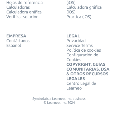
Hojas de referencia
(iOS)
Calculadoras
Calculadora gráfica
Calculadora gráfica
(iOS)
Verificar solución
Practica (iOS)
EMPRESA
LEGAL
Contáctanos
Privacidad
Español
Service Terms
Política de cookies
Configuración de
Cookies
COPYRIGHT, GUÍAS
COMUNITARIAS, DSA
& OTROS RECURSOS
LEGALES
Centro Legal de
Learneo
Symbolab, a Learneo, Inc. business
© Learneo, Inc. 2024