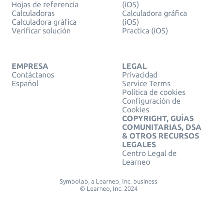
Hojas de referencia
(iOS)
Calculadoras
Calculadora gráfica
Calculadora gráfica
(iOS)
Verificar solución
Practica (iOS)
EMPRESA
LEGAL
Contáctanos
Privacidad
Español
Service Terms
Política de cookies
Configuración de
Cookies
COPYRIGHT, GUÍAS
COMUNITARIAS, DSA
& OTROS RECURSOS
LEGALES
Centro Legal de
Learneo
Symbolab, a Learneo, Inc. business
© Learneo, Inc. 2024