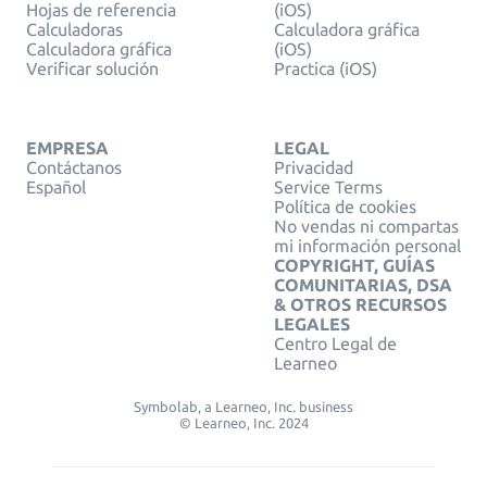
Hojas de referencia
(iOS)
Calculadoras
Calculadora gráfica
Calculadora gráfica
(iOS)
Verificar solución
Practica (iOS)
EMPRESA
LEGAL
Contáctanos
Privacidad
Español
Service Terms
Política de cookies
No vendas ni compartas
mi información personal
COPYRIGHT, GUÍAS
COMUNITARIAS, DSA
& OTROS RECURSOS
LEGALES
Centro Legal de
Learneo
Symbolab, a Learneo, Inc. business
© Learneo, Inc. 2024