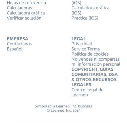
Hojas de referencia
(iOS)
Calculadoras
Calculadora gráfica
Calculadora gráfica
(iOS)
Verificar solución
Practica (iOS)
EMPRESA
LEGAL
Contáctanos
Privacidad
Español
Service Terms
Política de cookies
No vendas ni compartas
mi información personal
COPYRIGHT, GUÍAS
COMUNITARIAS, DSA
& OTROS RECURSOS
LEGALES
Centro Legal de
Learneo
Symbolab, a Learneo, Inc. business
© Learneo, Inc. 2024