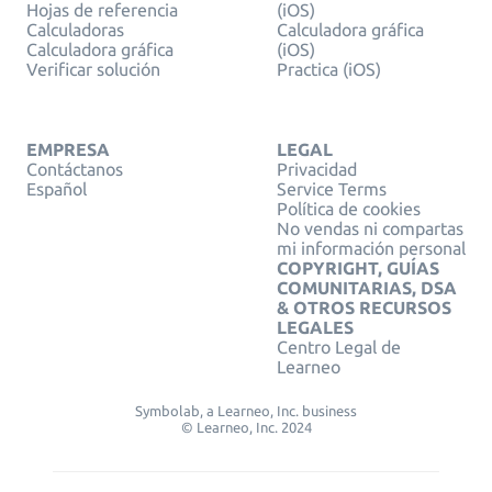
Hojas de referencia
(iOS)
Calculadoras
Calculadora gráfica
Calculadora gráfica
(iOS)
Verificar solución
Practica (iOS)
EMPRESA
LEGAL
Contáctanos
Privacidad
Español
Service Terms
Política de cookies
No vendas ni compartas
mi información personal
COPYRIGHT, GUÍAS
COMUNITARIAS, DSA
& OTROS RECURSOS
LEGALES
Centro Legal de
Learneo
Symbolab, a Learneo, Inc. business
© Learneo, Inc. 2024