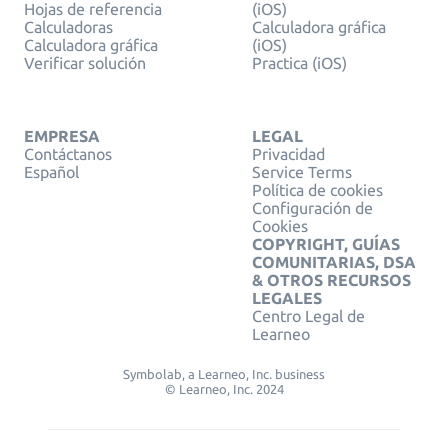
Hojas de referencia
(iOS)
Calculadoras
Calculadora gráfica
Calculadora gráfica
(iOS)
Verificar solución
Practica (iOS)
EMPRESA
LEGAL
Contáctanos
Privacidad
Español
Service Terms
Política de cookies
Configuración de
Cookies
COPYRIGHT, GUÍAS
COMUNITARIAS, DSA
& OTROS RECURSOS
LEGALES
Centro Legal de
Learneo
Symbolab, a Learneo, Inc. business
© Learneo, Inc. 2024