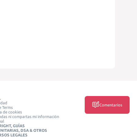
L
idad
Comentarios
e Terms
ca de cookies
das ni compartas mi información
nal
IGHT, GUÍAS
NITARIAS, DSA & OTROS
RSOS LEGALES