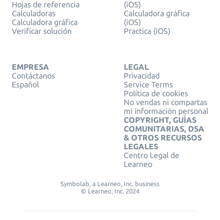
Hojas de referencia
(iOS)
Calculadoras
Calculadora gráfica
Calculadora gráfica
(iOS)
Verificar solución
Practica (iOS)
EMPRESA
LEGAL
Contáctanos
Privacidad
Español
Service Terms
Política de cookies
No vendas ni compartas
mi información personal
COPYRIGHT, GUÍAS
COMUNITARIAS, DSA
& OTROS RECURSOS
LEGALES
Centro Legal de
Learneo
Symbolab, a Learneo, Inc. business
© Learneo, Inc. 2024