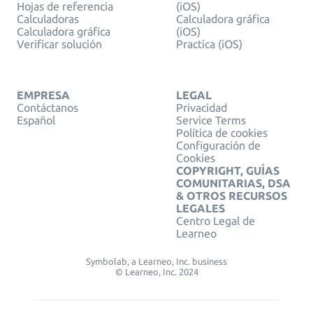
Hojas de referencia
(iOS)
Calculadoras
Calculadora gráfica
Calculadora gráfica
(iOS)
Verificar solución
Practica (iOS)
EMPRESA
LEGAL
Contáctanos
Privacidad
Español
Service Terms
Política de cookies
Configuración de
Cookies
COPYRIGHT, GUÍAS
COMUNITARIAS, DSA
& OTROS RECURSOS
LEGALES
Centro Legal de
Learneo
Symbolab, a Learneo, Inc. business
© Learneo, Inc. 2024