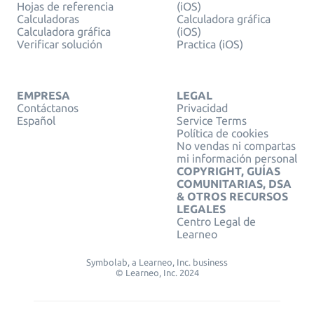
Hojas de referencia
(iOS)
Calculadoras
Calculadora gráfica
Calculadora gráfica
(iOS)
Verificar solución
Practica (iOS)
EMPRESA
LEGAL
Contáctanos
Privacidad
Español
Service Terms
Política de cookies
No vendas ni compartas
mi información personal
COPYRIGHT, GUÍAS
COMUNITARIAS, DSA
& OTROS RECURSOS
LEGALES
Centro Legal de
Learneo
Symbolab, a Learneo, Inc. business
© Learneo, Inc. 2024