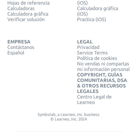
Hojas de referencia
(iOS)
Calculadoras
Calculadora gráfica
Calculadora gráfica
(iOS)
Verificar solución
Practica (iOS)
EMPRESA
LEGAL
Contáctanos
Privacidad
Español
Service Terms
Política de cookies
No vendas ni compartas
mi información personal
COPYRIGHT, GUÍAS
COMUNITARIAS, DSA
& OTROS RECURSOS
LEGALES
Centro Legal de
Learneo
Symbolab, a Learneo, Inc. business
© Learneo, Inc. 2024