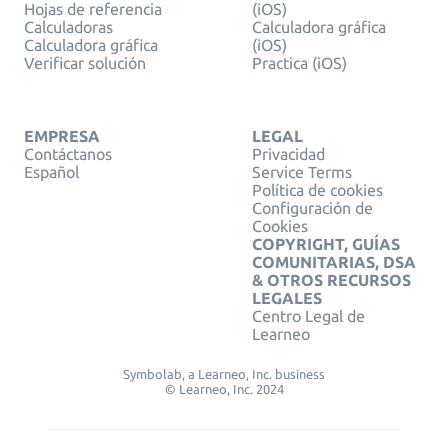
Hojas de referencia
(iOS)
Calculadoras
Calculadora gráfica
Calculadora gráfica
(iOS)
Verificar solución
Practica (iOS)
EMPRESA
LEGAL
Contáctanos
Privacidad
Español
Service Terms
Política de cookies
Configuración de
Cookies
COPYRIGHT, GUÍAS
COMUNITARIAS, DSA
& OTROS RECURSOS
LEGALES
Centro Legal de
Learneo
Symbolab, a Learneo, Inc. business
© Learneo, Inc. 2024