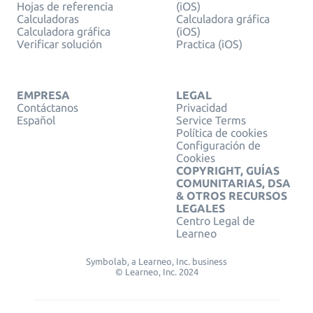
Hojas de referencia
(iOS)
Calculadoras
Calculadora gráfica
Calculadora gráfica
(iOS)
Verificar solución
Practica (iOS)
EMPRESA
LEGAL
Contáctanos
Privacidad
Español
Service Terms
Política de cookies
Configuración de
Cookies
COPYRIGHT, GUÍAS
COMUNITARIAS, DSA
& OTROS RECURSOS
LEGALES
Centro Legal de
Learneo
Symbolab, a Learneo, Inc. business
© Learneo, Inc. 2024