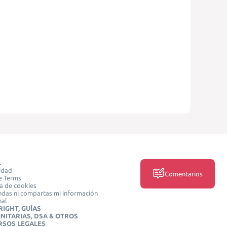
L
idad
Comentarios
e Terms
ca de cookies
das ni compartas mi información
nal
IGHT, GUÍAS
NITARIAS, DSA & OTROS
RSOS LEGALES