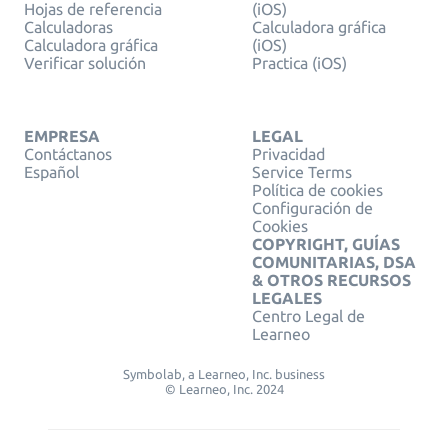
Hojas de referencia
(iOS)
Calculadoras
Calculadora gráfica
Calculadora gráfica
(iOS)
Verificar solución
Practica (iOS)
EMPRESA
LEGAL
Contáctanos
Privacidad
Español
Service Terms
Política de cookies
Configuración de
Cookies
COPYRIGHT, GUÍAS
COMUNITARIAS, DSA
& OTROS RECURSOS
LEGALES
Centro Legal de
Learneo
Symbolab, a Learneo, Inc. business
© Learneo, Inc. 2024