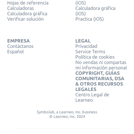
Hojas de referencia
(iOS)
Calculadoras
Calculadora gráfica
Calculadora gráfica
(iOS)
Verificar solución
Practica (iOS)
EMPRESA
LEGAL
Contáctanos
Privacidad
Español
Service Terms
Política de cookies
No vendas ni compartas
mi información personal
COPYRIGHT, GUÍAS
COMUNITARIAS, DSA
& OTROS RECURSOS
LEGALES
Centro Legal de
Learneo
Symbolab, a Learneo, Inc. business
© Learneo, Inc. 2024