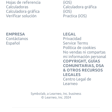
Hojas de referencia
(iOS)
Calculadoras
Calculadora gráfica
Calculadora gráfica
(iOS)
Verificar solución
Practica (iOS)
EMPRESA
LEGAL
Contáctanos
Privacidad
Español
Service Terms
Política de cookies
No vendas ni compartas
mi información personal
COPYRIGHT, GUÍAS
COMUNITARIAS, DSA
& OTROS RECURSOS
LEGALES
Centro Legal de
Learneo
Symbolab, a Learneo, Inc. business
© Learneo, Inc. 2024