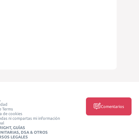
L
idad
Comentarios
e Terms
ca de cookies
das ni compartas mi información
nal
IGHT, GUÍAS
NITARIAS, DSA & OTROS
RSOS LEGALES