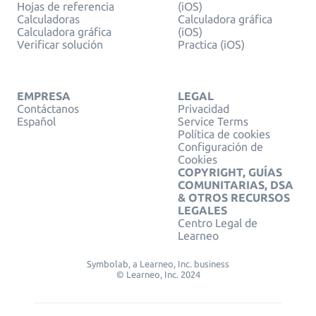
Hojas de referencia
(iOS)
Calculadoras
Calculadora gráfica
Calculadora gráfica
(iOS)
Verificar solución
Practica (iOS)
EMPRESA
LEGAL
Contáctanos
Privacidad
Español
Service Terms
Política de cookies
Configuración de
Cookies
COPYRIGHT, GUÍAS
COMUNITARIAS, DSA
& OTROS RECURSOS
LEGALES
Centro Legal de
Learneo
Symbolab, a Learneo, Inc. business
© Learneo, Inc. 2024