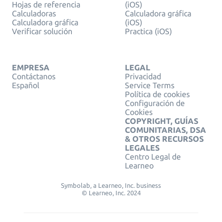
Hojas de referencia
(iOS)
Calculadoras
Calculadora gráfica
Calculadora gráfica
(iOS)
Verificar solución
Practica (iOS)
EMPRESA
LEGAL
Contáctanos
Privacidad
Español
Service Terms
Política de cookies
Configuración de
Cookies
COPYRIGHT, GUÍAS
COMUNITARIAS, DSA
& OTROS RECURSOS
LEGALES
Centro Legal de
Learneo
Symbolab, a Learneo, Inc. business
© Learneo, Inc. 2024