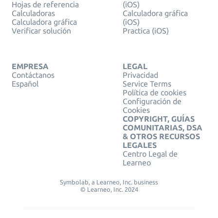
Hojas de referencia
(iOS)
Calculadoras
Calculadora gráfica
Calculadora gráfica
(iOS)
Verificar solución
Practica (iOS)
EMPRESA
LEGAL
Contáctanos
Privacidad
Español
Service Terms
Política de cookies
Configuración de
Cookies
COPYRIGHT, GUÍAS
COMUNITARIAS, DSA
& OTROS RECURSOS
LEGALES
Centro Legal de
Learneo
Symbolab, a Learneo, Inc. business
© Learneo, Inc. 2024