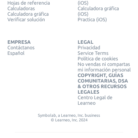
Hojas de referencia
(iOS)
Calculadoras
Calculadora gráfica
Calculadora gráfica
(iOS)
Verificar solución
Practica (iOS)
EMPRESA
LEGAL
Contáctanos
Privacidad
Español
Service Terms
Política de cookies
No vendas ni compartas
mi información personal
COPYRIGHT, GUÍAS
COMUNITARIAS, DSA
& OTROS RECURSOS
LEGALES
Centro Legal de
Learneo
Symbolab, a Learneo, Inc. business
© Learneo, Inc. 2024