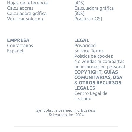
Hojas de referencia
(iOS)
Calculadoras
Calculadora gráfica
Calculadora gráfica
(iOS)
Verificar solución
Practica (iOS)
EMPRESA
LEGAL
Contáctanos
Privacidad
Español
Service Terms
Política de cookies
No vendas ni compartas
mi información personal
COPYRIGHT, GUÍAS
COMUNITARIAS, DSA
& OTROS RECURSOS
LEGALES
Centro Legal de
Learneo
Symbolab, a Learneo, Inc. business
© Learneo, Inc. 2024