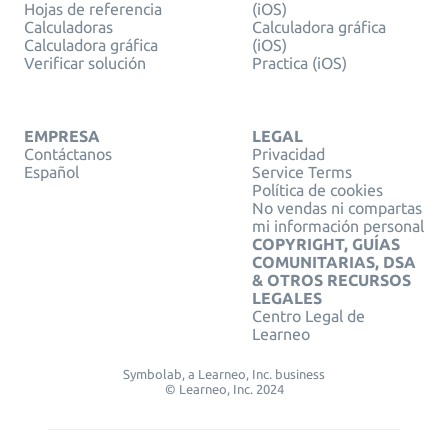
Hojas de referencia
(iOS)
Calculadoras
Calculadora gráfica
Calculadora gráfica
(iOS)
Verificar solución
Practica (iOS)
EMPRESA
LEGAL
Contáctanos
Privacidad
Español
Service Terms
Política de cookies
No vendas ni compartas
mi información personal
COPYRIGHT, GUÍAS
COMUNITARIAS, DSA
& OTROS RECURSOS
LEGALES
Centro Legal de
Learneo
Symbolab, a Learneo, Inc. business
© Learneo, Inc. 2024