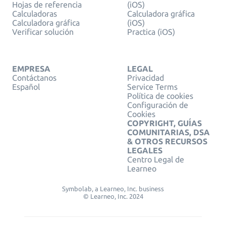
Hojas de referencia
(iOS)
Calculadoras
Calculadora gráfica
Calculadora gráfica
(iOS)
Verificar solución
Practica (iOS)
EMPRESA
LEGAL
Contáctanos
Privacidad
Español
Service Terms
Política de cookies
Configuración de
Cookies
COPYRIGHT, GUÍAS
COMUNITARIAS, DSA
& OTROS RECURSOS
LEGALES
Centro Legal de
Learneo
Symbolab, a Learneo, Inc. business
© Learneo, Inc. 2024