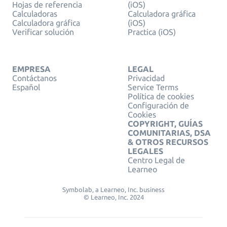
Hojas de referencia
(iOS)
Calculadoras
Calculadora gráfica
Calculadora gráfica
(iOS)
Verificar solución
Practica (iOS)
EMPRESA
LEGAL
Contáctanos
Privacidad
Español
Service Terms
Política de cookies
Configuración de
Cookies
COPYRIGHT, GUÍAS
COMUNITARIAS, DSA
& OTROS RECURSOS
LEGALES
Centro Legal de
Learneo
Symbolab, a Learneo, Inc. business
© Learneo, Inc. 2024