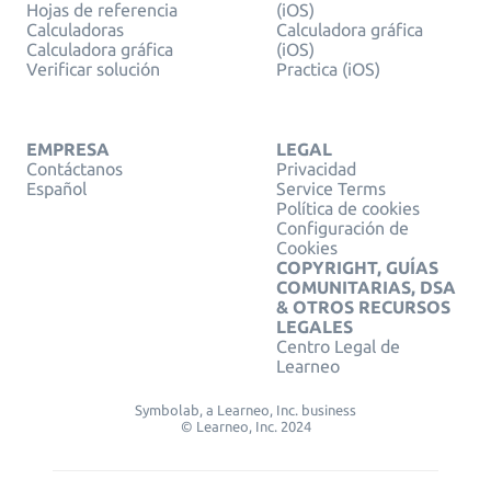
Hojas de referencia
(iOS)
Calculadoras
Calculadora gráfica
Calculadora gráfica
(iOS)
Verificar solución
Practica (iOS)
EMPRESA
LEGAL
Contáctanos
Privacidad
Español
Service Terms
Política de cookies
Configuración de
Cookies
COPYRIGHT, GUÍAS
COMUNITARIAS, DSA
& OTROS RECURSOS
LEGALES
Centro Legal de
Learneo
Symbolab, a Learneo, Inc. business
© Learneo, Inc. 2024