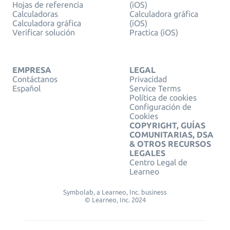
Hojas de referencia
(iOS)
Calculadoras
Calculadora gráfica
Calculadora gráfica
(iOS)
Verificar solución
Practica (iOS)
EMPRESA
LEGAL
Contáctanos
Privacidad
Español
Service Terms
Política de cookies
Configuración de
Cookies
COPYRIGHT, GUÍAS
COMUNITARIAS, DSA
& OTROS RECURSOS
LEGALES
Centro Legal de
Learneo
Symbolab, a Learneo, Inc. business
© Learneo, Inc. 2024