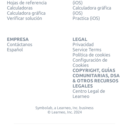
Hojas de referencia
(iOS)
Calculadoras
Calculadora gráfica
Calculadora gráfica
(iOS)
Verificar solución
Practica (iOS)
EMPRESA
LEGAL
Contáctanos
Privacidad
Español
Service Terms
Política de cookies
Configuración de
Cookies
COPYRIGHT, GUÍAS
COMUNITARIAS, DSA
& OTROS RECURSOS
LEGALES
Centro Legal de
Learneo
Symbolab, a Learneo, Inc. business
© Learneo, Inc. 2024