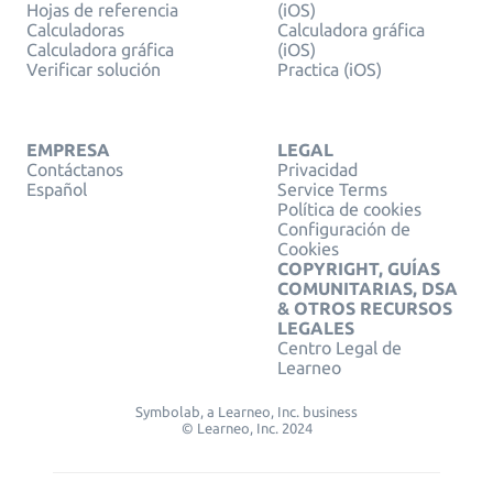
Hojas de referencia
(iOS)
Calculadoras
Calculadora gráfica
Calculadora gráfica
(iOS)
Verificar solución
Practica (iOS)
EMPRESA
LEGAL
Contáctanos
Privacidad
Español
Service Terms
Política de cookies
Configuración de
Cookies
COPYRIGHT, GUÍAS
COMUNITARIAS, DSA
& OTROS RECURSOS
LEGALES
Centro Legal de
Learneo
Symbolab, a Learneo, Inc. business
© Learneo, Inc. 2024