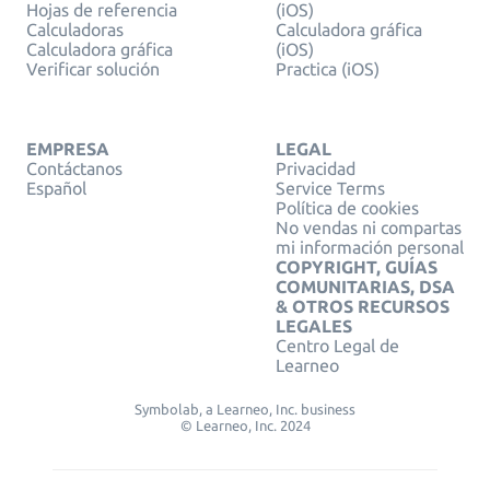
Hojas de referencia
(iOS)
Calculadoras
Calculadora gráfica
Calculadora gráfica
(iOS)
Verificar solución
Practica (iOS)
EMPRESA
LEGAL
Contáctanos
Privacidad
Español
Service Terms
Política de cookies
No vendas ni compartas
mi información personal
COPYRIGHT, GUÍAS
COMUNITARIAS, DSA
& OTROS RECURSOS
LEGALES
Centro Legal de
Learneo
Symbolab, a Learneo, Inc. business
© Learneo, Inc. 2024