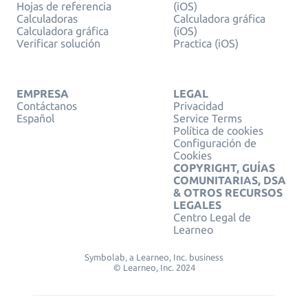
Hojas de referencia
(iOS)
Calculadoras
Calculadora gráfica
Calculadora gráfica
(iOS)
Verificar solución
Practica (iOS)
EMPRESA
LEGAL
Contáctanos
Privacidad
Español
Service Terms
Política de cookies
Configuración de
Cookies
COPYRIGHT, GUÍAS
COMUNITARIAS, DSA
& OTROS RECURSOS
LEGALES
Centro Legal de
Learneo
Symbolab, a Learneo, Inc. business
© Learneo, Inc. 2024