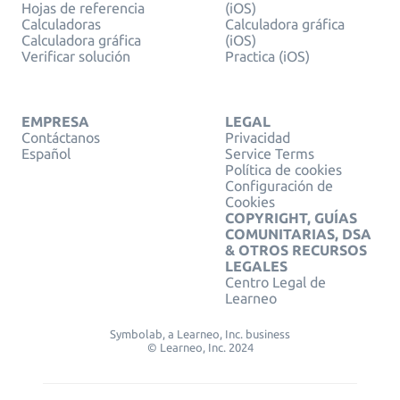
Hojas de referencia
(iOS)
Calculadoras
Calculadora gráfica
Calculadora gráfica
(iOS)
Verificar solución
Practica (iOS)
EMPRESA
LEGAL
Contáctanos
Privacidad
Español
Service Terms
Política de cookies
Configuración de
Cookies
COPYRIGHT, GUÍAS
COMUNITARIAS, DSA
& OTROS RECURSOS
LEGALES
Centro Legal de
Learneo
Symbolab, a Learneo, Inc. business
© Learneo, Inc. 2024