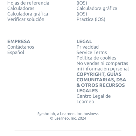
Hojas de referencia
(iOS)
Calculadoras
Calculadora gráfica
Calculadora gráfica
(iOS)
Verificar solución
Practica (iOS)
EMPRESA
LEGAL
Contáctanos
Privacidad
Español
Service Terms
Política de cookies
No vendas ni compartas
mi información personal
COPYRIGHT, GUÍAS
COMUNITARIAS, DSA
& OTROS RECURSOS
LEGALES
Centro Legal de
Learneo
Symbolab, a Learneo, Inc. business
© Learneo, Inc. 2024