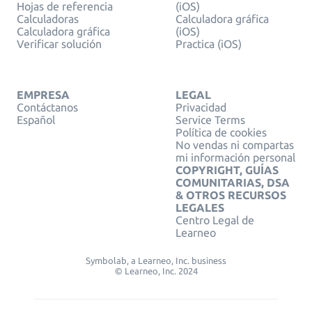
Hojas de referencia
(iOS)
Calculadoras
Calculadora gráfica
Calculadora gráfica
(iOS)
Verificar solución
Practica (iOS)
EMPRESA
LEGAL
Contáctanos
Privacidad
Español
Service Terms
Política de cookies
No vendas ni compartas
mi información personal
COPYRIGHT, GUÍAS
COMUNITARIAS, DSA
& OTROS RECURSOS
LEGALES
Centro Legal de
Learneo
Symbolab, a Learneo, Inc. business
© Learneo, Inc. 2024