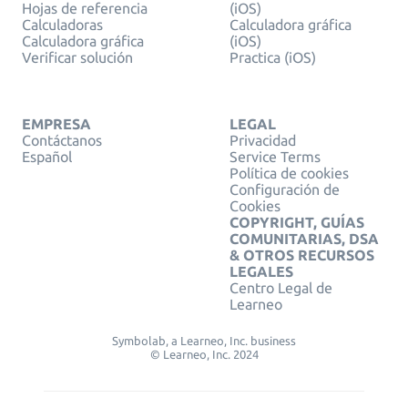
Hojas de referencia
(iOS)
Calculadoras
Calculadora gráfica
Calculadora gráfica
(iOS)
Verificar solución
Practica (iOS)
EMPRESA
LEGAL
Contáctanos
Privacidad
Español
Service Terms
Política de cookies
Configuración de
Cookies
COPYRIGHT, GUÍAS
COMUNITARIAS, DSA
& OTROS RECURSOS
LEGALES
Centro Legal de
Learneo
Symbolab, a Learneo, Inc. business
© Learneo, Inc. 2024